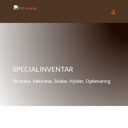
SPECIALINVENTAR
Skranke, Køkkenø, Skabe, Hylder, Opbevaring
CASE STORY
HOUSE OF FOODS – EN